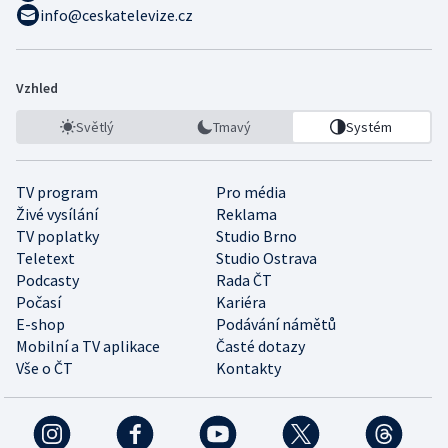
info@ceskatelevize.cz
Vzhled
Světlý
Tmavý
Systém
TV program
Pro média
Živé vysílání
Reklama
TV poplatky
Studio Brno
Teletext
Studio Ostrava
Podcasty
Rada ČT
Počasí
Kariéra
E-shop
Podávání námětů
Mobilní a TV aplikace
Časté dotazy
Vše o ČT
Kontakty