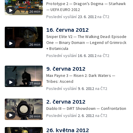
Prototype 2 — Dragon’s Dogma — Starhawk
— UEFA EURO 2012
26 min
Poslední vysílání
23. 6. 2012
na ČT2
16. června 2012
Sniper Elite V2 — The Walking Dead: Episode
One — Binary Domain — Legend of Grimrock
26 min
+ Botanicula
Poslední vysílání
16. 6. 2012
na ČT2
9. června 2012
Max Payne 3 — Risen 2: Dark Waters —
Tribes: Ascend
27 min
Poslední vysílání
9. 6. 2012
na ČT2
2. června 2012
Diablo III — DiRT Showdown — Confrontation
Poslední vysílání
2. 6. 2012
na ČT2
26 min
26. května 2012