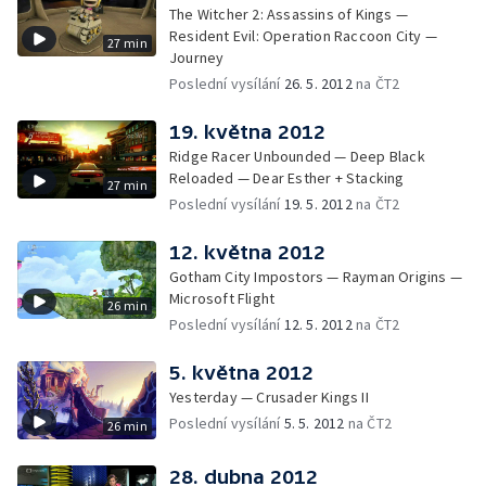
The Witcher 2: Assassins of Kings —
Resident Evil: Operation Raccoon City —
27 min
Journey
Poslední vysílání
26. 5. 2012
na ČT2
19. května 2012
Ridge Racer Unbounded — Deep Black
Reloaded — Dear Esther + Stacking
27 min
Poslední vysílání
19. 5. 2012
na ČT2
12. května 2012
Gotham City Impostors — Rayman Origins —
Microsoft Flight
26 min
Poslední vysílání
12. 5. 2012
na ČT2
5. května 2012
Yesterday — Crusader Kings II
Poslední vysílání
5. 5. 2012
na ČT2
26 min
28. dubna 2012