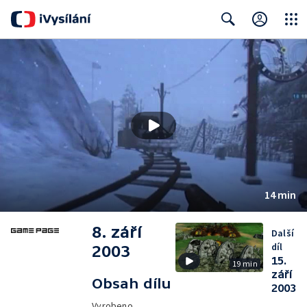
Close
Search
14 min
8. září
Další
díl
2003
15.
19 min
září
Obsah dílu
2003
Vyrobeno