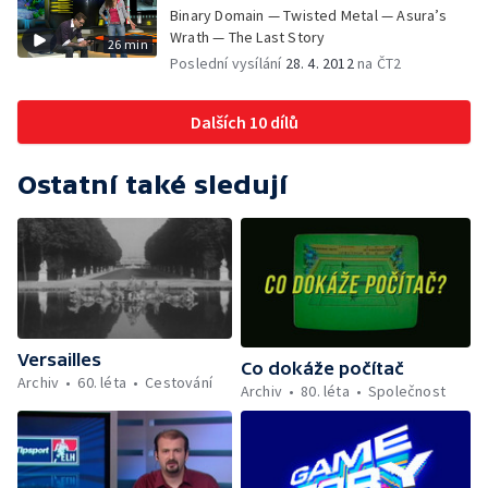
Binary Domain — Twisted Metal — Asura’s
Wrath — The Last Story
26 min
Poslední vysílání
28. 4. 2012
na ČT2
Dalších 10 dílů
Ostatní také sledují
Versailles
Co dokáže počítač
Archiv
60. léta
Cestování
Archiv
80. léta
Společnost