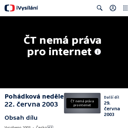
Clos
Search
ČT nemá práva 
pro internet
Pohádková neděle
Další díl
ČT nemá práva
22. června 2003
29.
pro internet
června
2003
Obsah dílu
Vyrobeno
2003
•
Česko