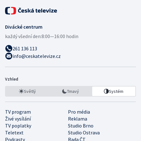
Divácké centrum
každý všední den:
8:00—16:00 hodin
261 136 113
info@ceskatelevize.cz
Vzhled
Světlý
Tmavý
Systém
TV program
Pro média
Živé vysílání
Reklama
TV poplatky
Studio Brno
Teletext
Studio Ostrava
Podcasty
Rada ČT