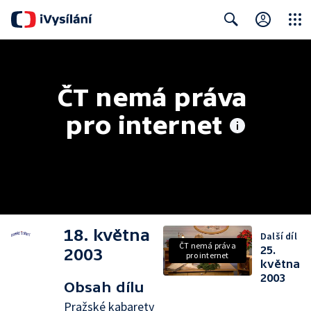
Close
Search
ČT nemá práva 
pro internet
18. května
Další díl
ČT nemá práva
25.
2003
pro internet
května
2003
Obsah dílu
Pražské kabarety