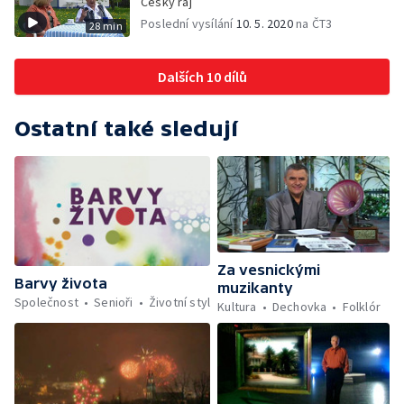
Český ráj
Poslední vysílání
10. 5. 2020
na ČT3
28 min
Dalších 10 dílů
Ostatní také sledují
Za vesnickými
Barvy života
muzikanty
Společnost
Senioři
Životní styl
Kultura
Dechovka
Folklór