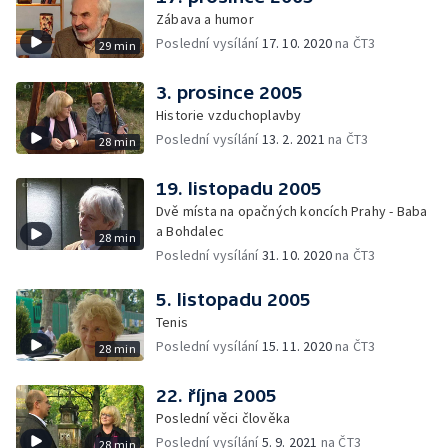
Zábava a humor
Poslední vysílání
17. 10. 2020
na ČT3
29 min
3. prosince 2005
Historie vzduchoplavby
Poslední vysílání
13. 2. 2021
na ČT3
28 min
19. listopadu 2005
Dvě místa na opačných koncích Prahy - Baba
a Bohdalec
28 min
Poslední vysílání
31. 10. 2020
na ČT3
5. listopadu 2005
Tenis
Poslední vysílání
15. 11. 2020
na ČT3
28 min
22. října 2005
Poslední věci člověka
Poslední vysílání
5. 9. 2021
na ČT3
28 min