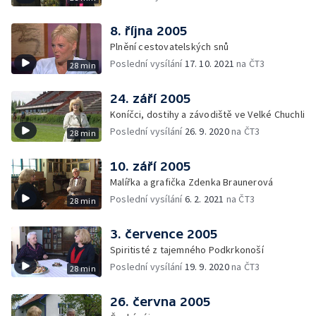
8. října 2005
Plnění cestovatelských snů
Poslední vysílání
17. 10. 2021
na ČT3
28 min
24. září 2005
Koníčci, dostihy a závodiště ve Velké Chuchli
Poslední vysílání
26. 9. 2020
na ČT3
28 min
10. září 2005
Malířka a grafička Zdenka Braunerová
Poslední vysílání
6. 2. 2021
na ČT3
28 min
3. července 2005
Spiritisté z tajemného Podkrkonoší
Poslední vysílání
19. 9. 2020
na ČT3
28 min
26. června 2005