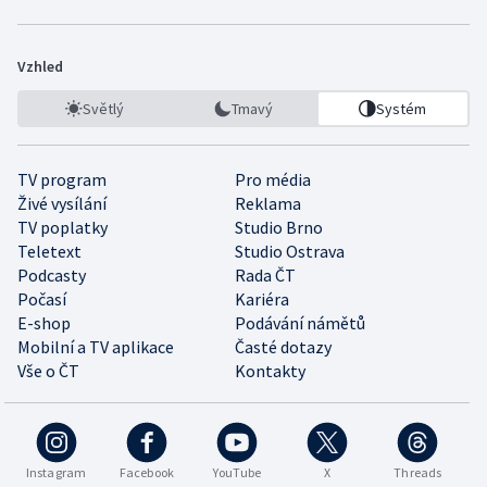
Vzhled
Světlý
Tmavý
Systém
TV program
Pro média
Živé vysílání
Reklama
TV poplatky
Studio Brno
Teletext
Studio Ostrava
Podcasty
Rada ČT
Počasí
Kariéra
E-shop
Podávání námětů
Mobilní a TV aplikace
Časté dotazy
Vše o ČT
Kontakty
Instagram
Facebook
YouTube
X
Threads