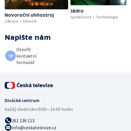
Jádro
Novoroční ohňostroj
Společnost
Technologie
Zábava
Silvestr
Napište nám
Otevřít
kontaktní
formulář
Divácké centrum
každý všední den:
8:00—16:00 hodin
261 136 113
info@ceskatelevize.cz