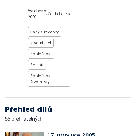
Vyrobeno
•
Česko
2003
Rady a recepty
Životní styl
Společnost
Senioři
Společnost -
životní styl
Přehled dílů
55 přehratelných
17. prosince 2005