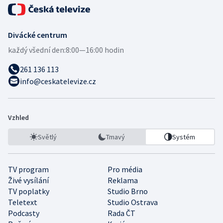
Divácké centrum
každý všední den:
8:00—16:00 hodin
261 136 113
info@ceskatelevize.cz
Vzhled
Světlý
Tmavý
Systém
TV program
Pro média
Živé vysílání
Reklama
TV poplatky
Studio Brno
Teletext
Studio Ostrava
Podcasty
Rada ČT