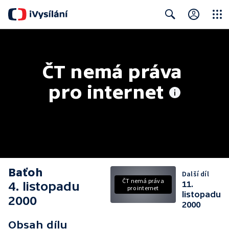
Close
Search
ČT nemá práva 
pro internet
Baťoh
Další díl
ČT nemá práva
4. listopadu
11.
pro internet
listopadu
2000
2000
Obsah dílu