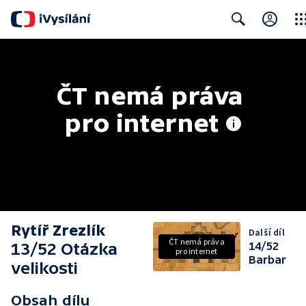
Clos
Search
ČT nemá práva 
pro internet
Rytíř Zrezlík
Další díl
ČT nemá práva
13/52 Otázka
14/52
pro internet
Barbar
velikosti
Obsah dílu