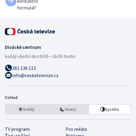
kontaktní
formulář
Divácké centrum
každý všední den:
8:00—16:00 hodin
261 136 113
info@ceskatelevize.cz
Vzhled
Světlý
Tmavý
Systém
TV program
Pro média
Živé vysílání
Reklama