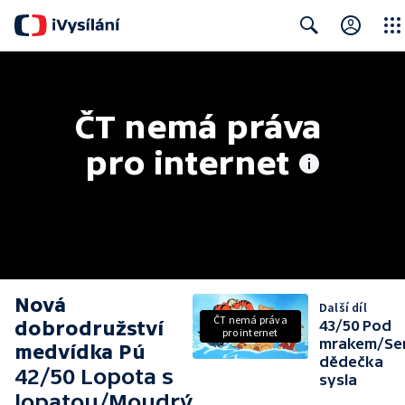
Close
Search
ČT nemá práva 
pro internet
Nová
Další díl
ČT nemá práva
dobrodružství
43/50 Pod
pro internet
mrakem/Se
medvídka Pú
dědečka
42/50 Lopota s
sysla
lopatou/Moudrý