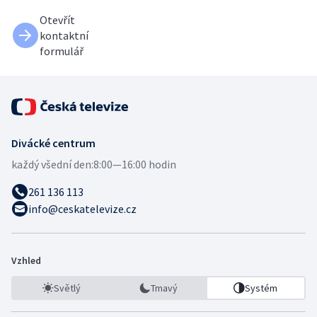
Otevřít
kontaktní
formulář
Divácké centrum
každý všední den:
8:00—16:00 hodin
261 136 113
info@ceskatelevize.cz
Vzhled
Světlý
Tmavý
Systém