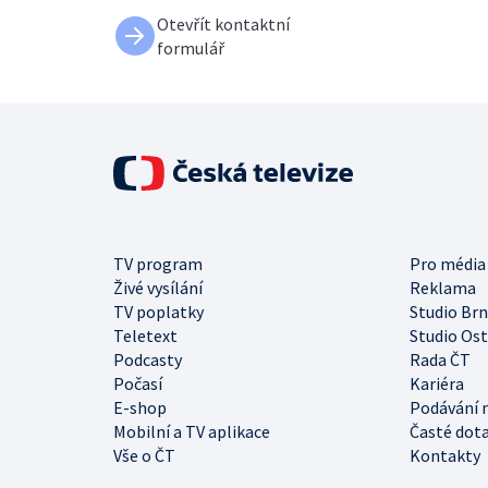
Otevřít kontaktní
formulář
TV program
Pro média
Živé vysílání
Reklama
TV poplatky
Studio Br
Teletext
Studio Os
Podcasty
Rada ČT
Počasí
Kariéra
E-shop
Podávání 
Mobilní a TV aplikace
Časté dot
Vše o ČT
Kontakty