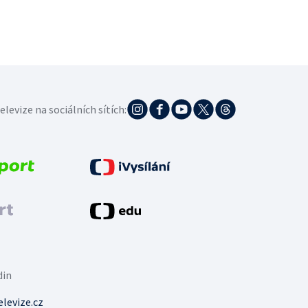
elevize na sociálních sítích:
din
levize.cz