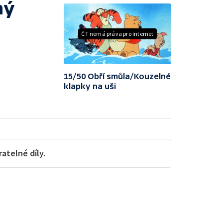
ný
ČT nemá práva pro internet
15/50 Obří smůla/Kouzelné
klapky na uši
telné díly.