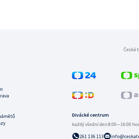
Česká t
no
trava
Divácké centrum
námětů
azy
každý všední den:
8:00—16:00 ho
261 136 113
info@ceskate