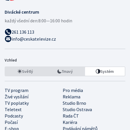
Divácké centrum
každý všední den:
8:00—16:00 hodin
261 136 113
info@ceskatelevize.cz
Vzhled
Světlý
Tmavý
Systém
TV program
Pro média
Živé vysílání
Reklama
TV poplatky
Studio Brno
Teletext
Studio Ostrava
Podcasty
Rada ČT
Počasí
Kariéra
E-shop
Podávání námětů