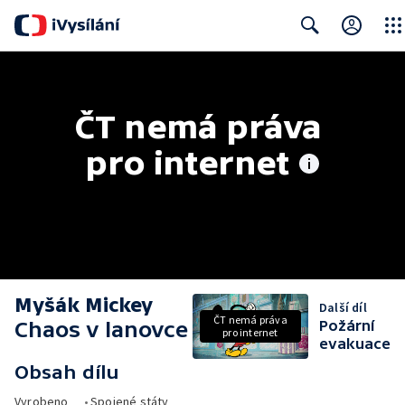
Close
Search
ČT nemá práva 
pro internet
Myšák Mickey
Další díl
ČT nemá práva
Chaos v lanovce
Požární
pro internet
evakuace
Obsah dílu
Vyrobeno
•
Spojené státy