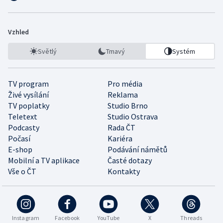
Vzhled
Světlý
Tmavý
Systém
TV program
Pro média
Živé vysílání
Reklama
TV poplatky
Studio Brno
Teletext
Studio Ostrava
Podcasty
Rada ČT
Počasí
Kariéra
E-shop
Podávání námětů
Mobilní a TV aplikace
Časté dotazy
Vše o ČT
Kontakty
Instagram
Facebook
YouTube
X
Threads