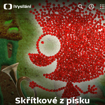
Clos
Search
Skřítkové z písku