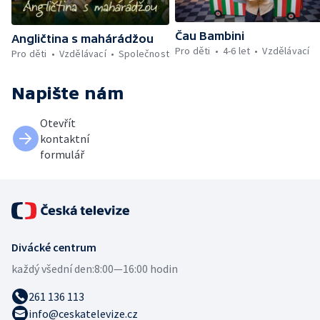
Čau Bambini
Angličtina s mahárádžou
Pro děti
4-6 let
Vzdělávací
Pro děti
Vzdělávací
Společnost
Napište nám
Otevřít
kontaktní
formulář
Divácké centrum
každý všední den:
8:00—16:00 hodin
261 136 113
info@ceskatelevize.cz