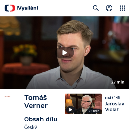
Close
Search
27 min
Tomáš
Další díl
Jaroslav
Verner
Vidlař
26 min
Obsah dílu
Český