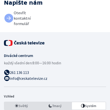
Napište nám
Otevřít
kontaktní
formulář
Divácké centrum
každý všední den:
8:00—16:00 hodin
261 136 113
info@ceskatelevize.cz
Vzhled
Světlý
Tmavý
Systém