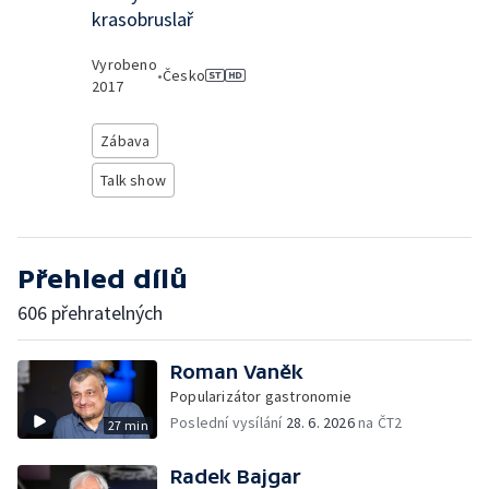
krasobruslař
Vyrobeno
•
Česko
2017
Zábava
Talk show
Přehled dílů
606 přehratelných
Roman Vaněk
Popularizátor gastronomie
Poslední vysílání
28. 6. 2026
na ČT2
27 min
Radek Bajgar