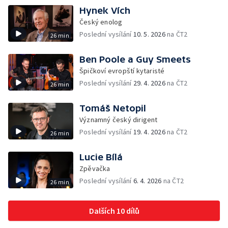
Hynek Vích
Český enolog
Poslední vysílání
10. 5. 2026
na ČT2
26 min
Ben Poole a Guy Smeets
Špičkoví evropští kytaristé
Poslední vysílání
29. 4. 2026
na ČT2
26 min
Tomáš Netopil
Významný český dirigent
Poslední vysílání
19. 4. 2026
na ČT2
26 min
Lucie Bílá
Zpěvačka
Poslední vysílání
6. 4. 2026
na ČT2
26 min
Dalších 10 dílů