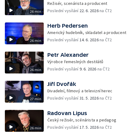
Režisér, scenárista a producent
Poslední vysílání
22. 6. 2026
na ČT2
26 min
Herb Pedersen
Americký hudebník, skladatel a producent
Poslední vysílání
14. 6. 2026
na ČT2
26 min
Petr Alexander
Výrobce řemeslných destilátů
Poslední vysílání
9. 6. 2026
na ČT2
26 min
Jiří Dvořák
Divadelní, filmový a televizní herec
Poslední vysílání
31. 5. 2026
na ČT2
27 min
Radovan Lipus
Český režisér, scénárista a pedagog
Poslední vysílání
17. 5. 2026
na ČT2
26 min