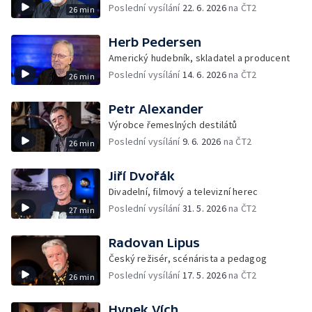
Poslední vysílání
22. 6. 2026
na ČT2
26 min
Herb Pedersen
Americký hudebník, skladatel a producent
Poslední vysílání
14. 6. 2026
na ČT2
26 min
Petr Alexander
Výrobce řemeslných destilátů
Poslední vysílání
9. 6. 2026
na ČT2
26 min
Jiří Dvořák
Divadelní, filmový a televizní herec
Poslední vysílání
31. 5. 2026
na ČT2
27 min
Radovan Lipus
Český režisér, scénárista a pedagog
Poslední vysílání
17. 5. 2026
na ČT2
26 min
Hynek Vích