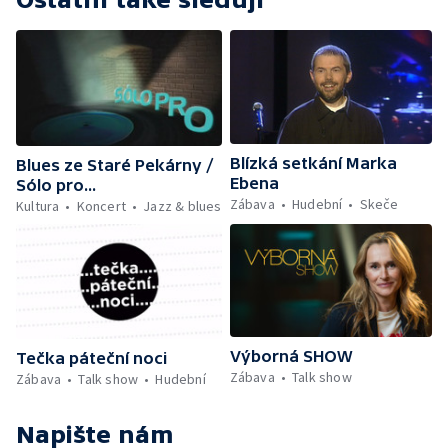
Blízká setkání Marka
Blues ze Staré Pekárny /
Ebena
Sólo pro...
Zábava
Hudební
Skeče
Kultura
Koncert
Jazz & blues
Výborná SHOW
Tečka páteční noci
Zábava
Talk show
Zábava
Talk show
Hudební
Napište nám