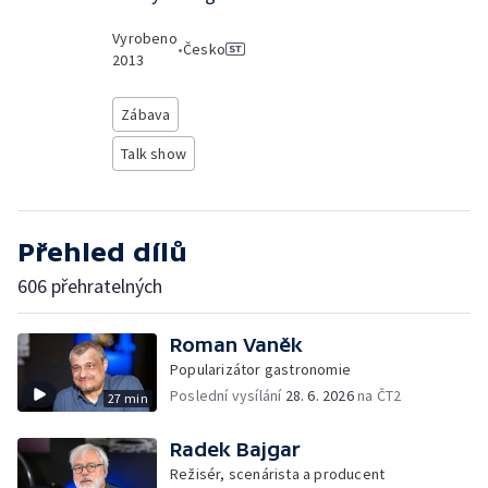
Vyrobeno
•
Česko
2013
Zábava
Talk show
Přehled dílů
606 přehratelných
Roman Vaněk
Popularizátor gastronomie
Poslední vysílání
28. 6. 2026
na ČT2
27 min
Radek Bajgar
Režisér, scenárista a producent