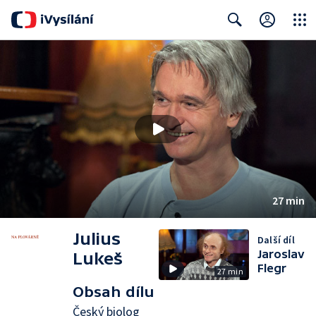
Close
Search
27 min
Julius
Další díl
Jaroslav
Lukeš
Flegr
27 min
Obsah dílu
Český biolog