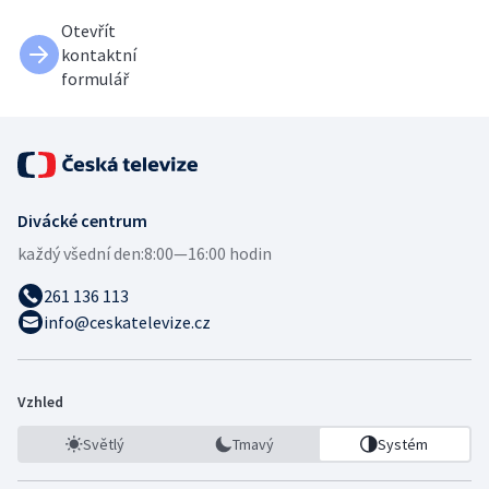
Otevřít
kontaktní
formulář
Divácké centrum
každý všední den:
8:00—16:00 hodin
261 136 113
info@ceskatelevize.cz
Vzhled
Světlý
Tmavý
Systém