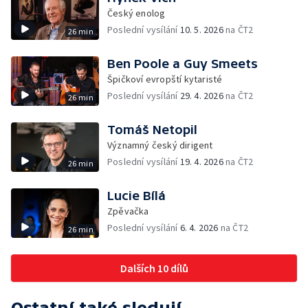
Český enolog
Poslední vysílání
10. 5. 2026
na ČT2
26 min
Ben Poole a Guy Smeets
Špičkoví evropští kytaristé
Poslední vysílání
29. 4. 2026
na ČT2
26 min
Tomáš Netopil
Významný český dirigent
Poslední vysílání
19. 4. 2026
na ČT2
26 min
Lucie Bílá
Zpěvačka
Poslední vysílání
6. 4. 2026
na ČT2
26 min
Dalších 10 dílů
Ostatní také sledují