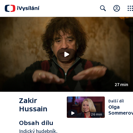
Clos
Search
27 min
Zakir
Další díl
Olga
Hussain
Sommero
26 min
Obsah dílu
Indický hudebník,