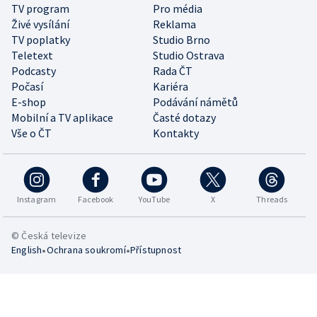
TV program
Pro média
Živé vysílání
Reklama
TV poplatky
Studio Brno
Teletext
Studio Ostrava
Podcasty
Rada ČT
Počasí
Kariéra
E-shop
Podávání námětů
Mobilní a TV aplikace
Časté dotazy
Vše o ČT
Kontakty
Instagram
Facebook
YouTube
X
Threads
© Česká televize
•
•
English
Ochrana soukromí
Přístupnost