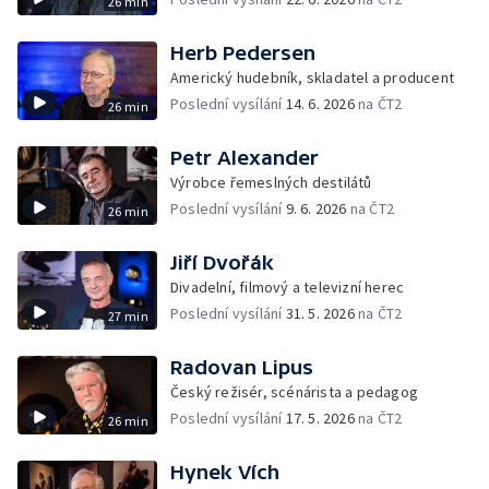
26 min
Herb Pedersen
Americký hudebník, skladatel a producent
Poslední vysílání
14. 6. 2026
na ČT2
26 min
Petr Alexander
Výrobce řemeslných destilátů
Poslední vysílání
9. 6. 2026
na ČT2
26 min
Jiří Dvořák
Divadelní, filmový a televizní herec
Poslední vysílání
31. 5. 2026
na ČT2
27 min
Radovan Lipus
Český režisér, scénárista a pedagog
Poslední vysílání
17. 5. 2026
na ČT2
26 min
Hynek Vích