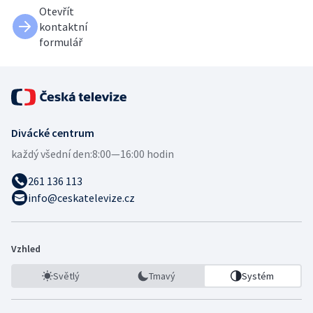
Otevřít
kontaktní
formulář
Divácké centrum
každý všední den:
8:00—16:00 hodin
261 136 113
info@ceskatelevize.cz
Vzhled
Světlý
Tmavý
Systém