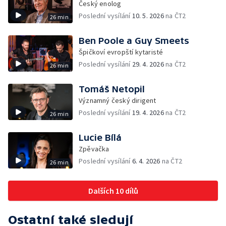
Český enolog
Poslední vysílání
10. 5. 2026
na ČT2
26 min
Ben Poole a Guy Smeets
Špičkoví evropští kytaristé
Poslední vysílání
29. 4. 2026
na ČT2
26 min
Tomáš Netopil
Významný český dirigent
Poslední vysílání
19. 4. 2026
na ČT2
26 min
Lucie Bílá
Zpěvačka
Poslední vysílání
6. 4. 2026
na ČT2
26 min
Dalších 10 dílů
Ostatní také sledují