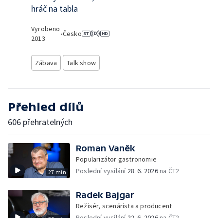
hráč na tabla
Vyrobeno
•
Česko
2013
Zábava
Talk show
Přehled dílů
606 přehratelných
Roman Vaněk
Popularizátor gastronomie
Poslední vysílání
28. 6. 2026
na ČT2
27 min
Radek Bajgar
Režisér, scenárista a producent
Poslední vysílání
22. 6. 2026
na ČT2