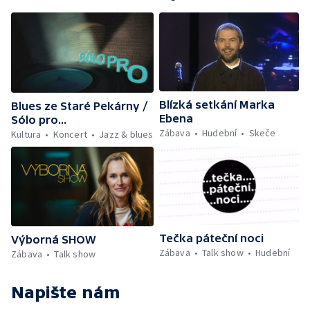
Blízká setkání Marka
Blues ze Staré Pekárny /
Ebena
Sólo pro...
Zábava
Hudební
Skeče
Kultura
Koncert
Jazz & blues
Tečka páteční noci
Výborná SHOW
Zábava
Talk show
Hudební
Zábava
Talk show
Napište nám