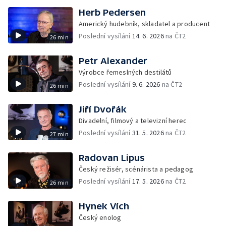
Herb Pedersen
Americký hudebník, skladatel a producent
Poslední vysílání
14. 6. 2026
na ČT2
26 min
Petr Alexander
Výrobce řemeslných destilátů
Poslední vysílání
9. 6. 2026
na ČT2
26 min
Jiří Dvořák
Divadelní, filmový a televizní herec
Poslední vysílání
31. 5. 2026
na ČT2
27 min
Radovan Lipus
Český režisér, scénárista a pedagog
Poslední vysílání
17. 5. 2026
na ČT2
26 min
Hynek Vích
Český enolog