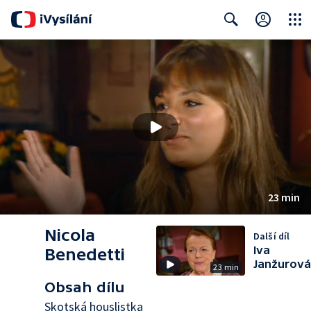
Close
Search
23 min
Nicola
Další díl
Iva
Benedetti
Janžurová
23 min
Obsah dílu
Skotská houslistka