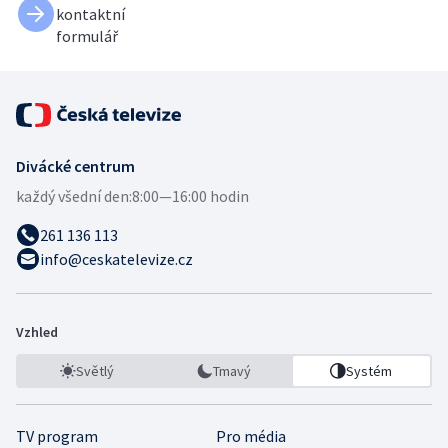
kontaktní
formulář
Divácké centrum
každý všední den:
8:00—16:00 hodin
261 136 113
info@ceskatelevize.cz
Vzhled
Světlý
Tmavý
Systém
TV program
Pro média