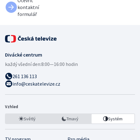
Otevřít
kontaktní
formulář
Divácké centrum
každý všední den:
8:00—16:00 hodin
261 136 113
info@ceskatelevize.cz
Vzhled
Světlý
Tmavý
Systém
TV program
Pro média