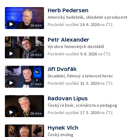
Herb Pedersen
Americký hudebník, skladatel a producent
Poslední vysílání
14. 6. 2026
na ČT2
26 min
Petr Alexander
Výrobce řemeslných destilátů
Poslední vysílání
9. 6. 2026
na ČT2
26 min
Jiří Dvořák
Divadelní, filmový a televizní herec
Poslední vysílání
31. 5. 2026
na ČT2
27 min
Radovan Lipus
Český režisér, scénárista a pedagog
Poslední vysílání
17. 5. 2026
na ČT2
26 min
Hynek Vích
Český enolog