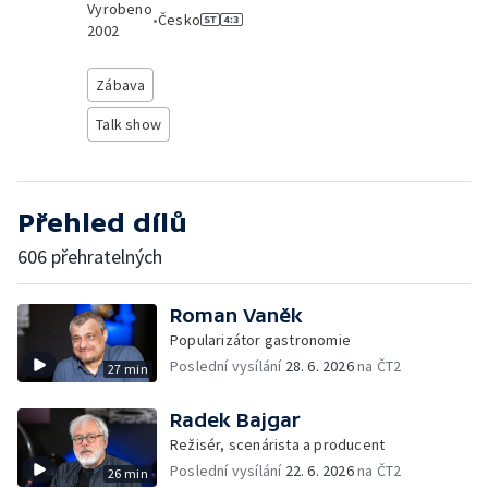
Vyrobeno
•
Česko
2002
Zábava
Talk show
Přehled dílů
606 přehratelných
Roman Vaněk
Popularizátor gastronomie
Poslední vysílání
28. 6. 2026
na ČT2
27 min
Radek Bajgar
Režisér, scenárista a producent
Poslední vysílání
22. 6. 2026
na ČT2
26 min