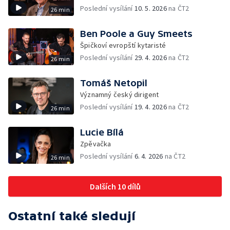
Poslední vysílání
10. 5. 2026
na ČT2
26 min
Ben Poole a Guy Smeets
Špičkoví evropští kytaristé
Poslední vysílání
29. 4. 2026
na ČT2
26 min
Tomáš Netopil
Významný český dirigent
Poslední vysílání
19. 4. 2026
na ČT2
26 min
Lucie Bílá
Zpěvačka
Poslední vysílání
6. 4. 2026
na ČT2
26 min
Dalších 10 dílů
Ostatní také sledují