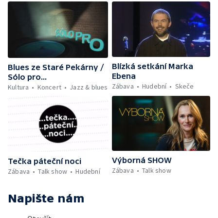
Blízká setkání Marka
Blues ze Staré Pekárny /
Ebena
Sólo pro...
Zábava
Hudební
Skeče
Kultura
Koncert
Jazz & blues
Výborná SHOW
Tečka páteční noci
Zábava
Talk show
Zábava
Talk show
Hudební
Napište nám