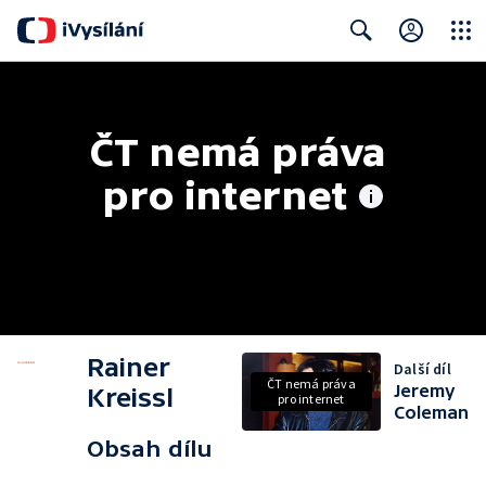
Close
Search
ČT nemá práva 
pro internet
Rainer
Další díl
ČT nemá práva
Jeremy
Kreissl
pro internet
Coleman
Obsah dílu