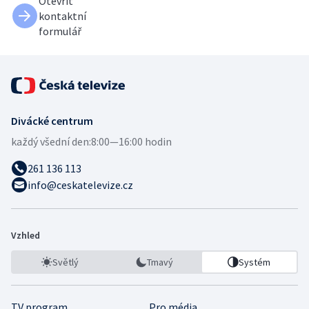
Otevřít
kontaktní
formulář
Divácké centrum
každý všední den:
8:00—16:00 hodin
261 136 113
info@ceskatelevize.cz
Vzhled
Světlý
Tmavý
Systém
TV program
Pro média