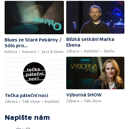
Blízká setkání Marka
Blues ze Staré Pekárny /
Ebena
Sólo pro...
Zábava
Hudební
Skeče
Kultura
Koncert
Jazz & blues
Výborná SHOW
Tečka páteční noci
Zábava
Talk show
Zábava
Talk show
Hudební
Napište nám