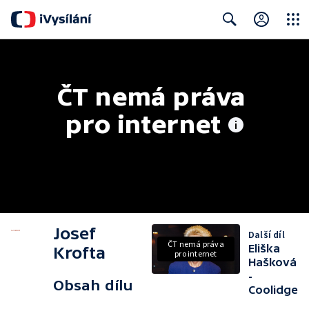
Close
Search
ČT nemá práva 
pro internet
Josef
Další díl
ČT nemá práva
Eliška
Krofta
pro internet
Hašková
-
Obsah dílu
Coolidge