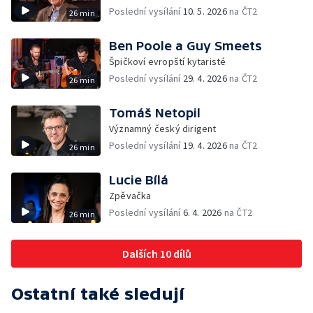
Poslední vysílání
10. 5. 2026
na ČT2
26 min
Ben Poole a Guy Smeets
Špičkoví evropští kytaristé
Poslední vysílání
29. 4. 2026
na ČT2
26 min
Tomáš Netopil
Významný český dirigent
Poslední vysílání
19. 4. 2026
na ČT2
26 min
Lucie Bílá
Zpěvačka
Poslední vysílání
6. 4. 2026
na ČT2
26 min
Dalších 10 dílů
Ostatní také sledují