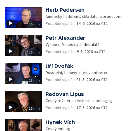
Herb Pedersen
Americký hudebník, skladatel a producent
Poslední vysílání
14. 6. 2026
na ČT2
26 min
Petr Alexander
Výrobce řemeslných destilátů
Poslední vysílání
9. 6. 2026
na ČT2
26 min
Jiří Dvořák
Divadelní, filmový a televizní herec
Poslední vysílání
31. 5. 2026
na ČT2
27 min
Radovan Lipus
Český režisér, scénárista a pedagog
Poslední vysílání
17. 5. 2026
na ČT2
26 min
Hynek Vích
Český enolog