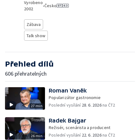
Vyrobeno
•
Česko
2002
Zábava
Talk show
Přehled dílů
606 přehratelných
Roman Vaněk
Popularizátor gastronomie
Poslední vysílání
28. 6. 2026
na ČT2
27 min
Radek Bajgar
Režisér, scenárista a producent
Poslední vysílání
22. 6. 2026
na ČT2
26 min