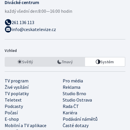
Divácké centrum
každý všední den:
8:00—16:00 hodin
261 136 113
info@ceskatelevize.cz
Vzhled
Světlý
Tmavý
Systém
TV program
Pro média
Živé vysílání
Reklama
TV poplatky
Studio Brno
Teletext
Studio Ostrava
Podcasty
Rada ČT
Počasí
Kariéra
E-shop
Podávání námětů
Mobilní a TV aplikace
Časté dotazy