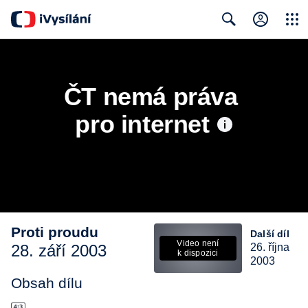
Close
Search
ČT nemá práva 
pro internet
Proti proudu
Další díl
Video není
28. září 2003
26. října
k dispozici
2003
Obsah dílu