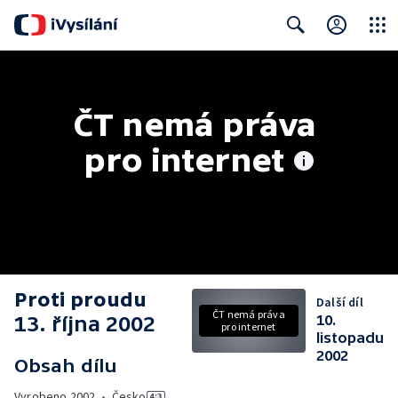
Close
Search
ČT nemá práva 
pro internet
Proti proudu
Další díl
ČT nemá práva
13. října 2002
10.
pro internet
listopadu
2002
Obsah dílu
Vyrobeno
2002
•
Česko