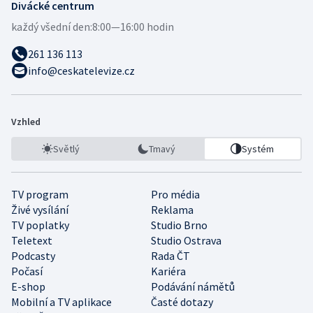
Divácké centrum
každý všední den:
8:00—16:00 hodin
261 136 113
info@ceskatelevize.cz
Vzhled
Světlý
Tmavý
Systém
TV program
Pro média
Živé vysílání
Reklama
TV poplatky
Studio Brno
Teletext
Studio Ostrava
Podcasty
Rada ČT
Počasí
Kariéra
E-shop
Podávání námětů
Mobilní a TV aplikace
Časté dotazy