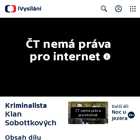
Close
Search
ČT nemá práva 
pro internet
Kriminalista
Další díl
ČT nemá práva
Noc u
Klan
pro internet
jezera
Sobottkových
Obsah dílu