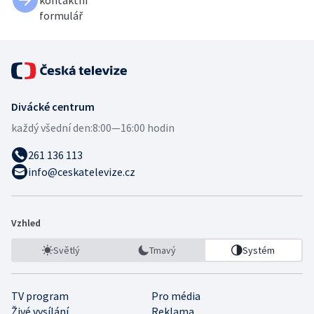
formulář
Divácké centrum
každý všední den:
8:00—16:00 hodin
261 136 113
info@ceskatelevize.cz
Vzhled
Světlý
Tmavý
Systém
TV program
Pro média
Živé vysílání
Reklama