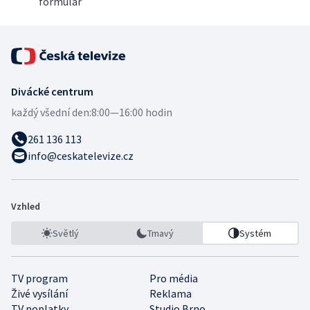
formulář
Divácké centrum
každý všední den:
8:00—16:00 hodin
261 136 113
info@ceskatelevize.cz
Vzhled
Světlý
Tmavý
Systém
TV program
Pro média
Živé vysílání
Reklama
TV poplatky
Studio Brno