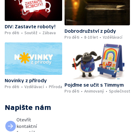
DIV: Zastavte roboty!
Dobrodružství z půdy
Pro děti
Soutěž
Zábava
Pro děti
8-10 let
Vzdělávací
Novinky z přírody
Pojďme se učit s Timmym
Pro děti
Vzdělávací
Příroda
Pro děti
Animovaný
Společnost
Napište nám
Otevřít
kontaktní