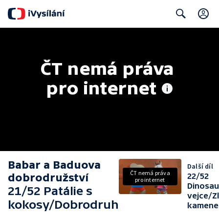
C
Search
ČT nemá práva 
pro internet
Babar a Baduova
Další díl
ČT nemá práva
dobrodružství
22/52
pro internet
Dinosau
21/52 Patálie s
vejce/Z
kokosy/Dobrodruh
kamene