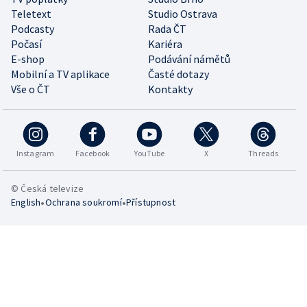
Teletext
Studio Ostrava
Podcasty
Rada ČT
Počasí
Kariéra
E-shop
Podávání námětů
Mobilní a TV aplikace
Časté dotazy
Vše o ČT
Kontakty
Instagram
Facebook
YouTube
X
Threads
© Česká televize
•
•
English
Ochrana soukromí
Přístupnost