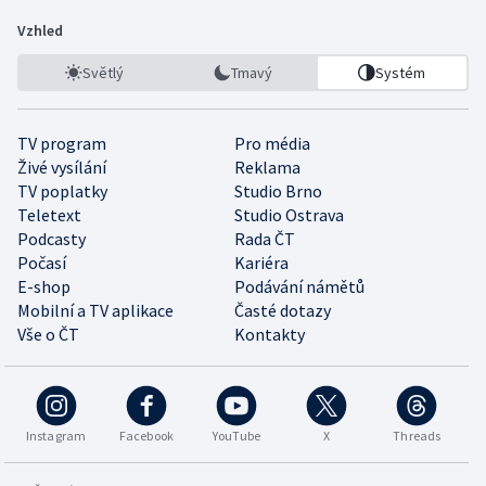
Vzhled
Světlý
Tmavý
Systém
TV program
Pro média
Živé vysílání
Reklama
TV poplatky
Studio Brno
Teletext
Studio Ostrava
Podcasty
Rada ČT
Počasí
Kariéra
E-shop
Podávání námětů
Mobilní a TV aplikace
Časté dotazy
Vše o ČT
Kontakty
Instagram
Facebook
YouTube
X
Threads