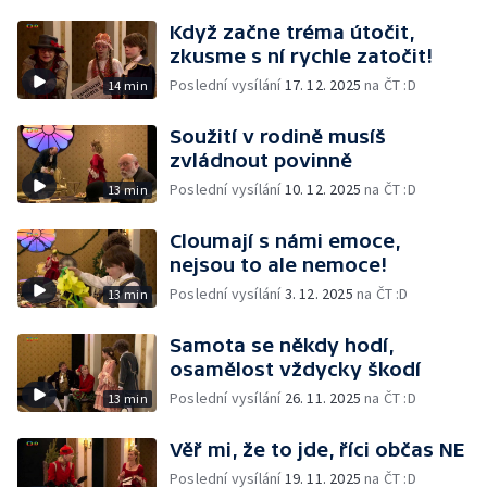
Když začne tréma útočit,
zkusme s ní rychle zatočit!
Poslední vysílání
17. 12. 2025
na ČT :D
14 min
Soužití v rodině musíš
zvládnout povinně
Poslední vysílání
10. 12. 2025
na ČT :D
13 min
Cloumají s námi emoce,
nejsou to ale nemoce!
Poslední vysílání
3. 12. 2025
na ČT :D
13 min
Samota se někdy hodí,
osamělost vždycky škodí
Poslední vysílání
26. 11. 2025
na ČT :D
13 min
Věř mi, že to jde, říci občas NE
Poslední vysílání
19. 11. 2025
na ČT :D