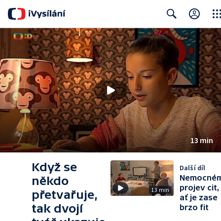
Clos
Search
13 min
Když se
Další díl
Nemocné
někdo
projev cit,
13 min
přetvařuje,
ať je zase
tak dvojí
brzo fit