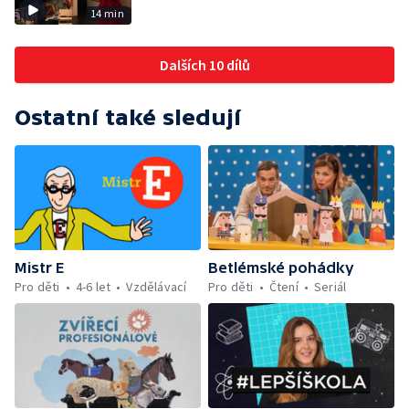
14 min
Dalších 10 dílů
Ostatní také sledují
Mistr E
Betlémské pohádky
Pro děti
4-6 let
Vzdělávací
Pro děti
Čtení
Seriál