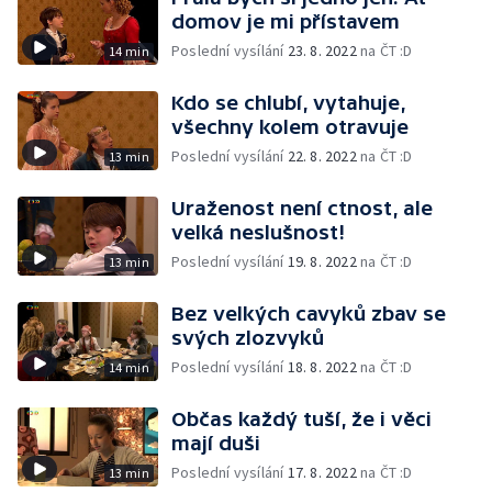
domov je mi přístavem
Poslední vysílání
23. 8. 2022
na ČT :D
14 min
Kdo se chlubí, vytahuje,
všechny kolem otravuje
Poslední vysílání
22. 8. 2022
na ČT :D
13 min
Uraženost není ctnost, ale
velká neslušnost!
Poslední vysílání
19. 8. 2022
na ČT :D
13 min
Bez velkých cavyků zbav se
svých zlozvyků
Poslední vysílání
18. 8. 2022
na ČT :D
14 min
Občas každý tuší, že i věci
mají duši
Poslední vysílání
17. 8. 2022
na ČT :D
13 min