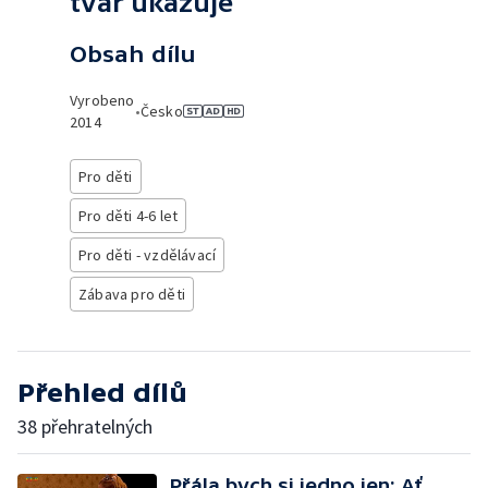
tvář ukazuje
Obsah dílu
Vyrobeno
•
Česko
2014
Pro děti
Pro děti 4-6 let
Pro děti - vzdělávací
Zábava pro děti
Přehled dílů
38 přehratelných
Přála bych si jedno jen: Ať