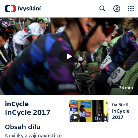
Close
Search
24 min
inCycle
Další díl
InCycle 2017
InCycle
2017
23 min
Obsah dílu
Novinky a zajímavosti ze