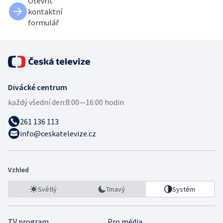
Otevřít
kontaktní
formulář
Divácké centrum
každý všední den:
8:00—16:00 hodin
261 136 113
info@ceskatelevize.cz
Vzhled
Světlý
Tmavý
Systém
TV program
Pro média