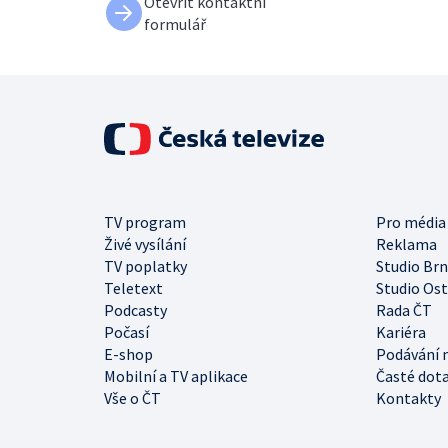
Otevřít kontaktní
formulář
TV program
Pro média
Živé vysílání
Reklama
TV poplatky
Studio Br
Teletext
Studio Os
Podcasty
Rada ČT
Počasí
Kariéra
E-shop
Podávání 
Mobilní a TV aplikace
Časté dot
Vše o ČT
Kontakty