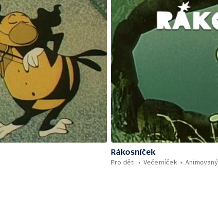
Rákosníček
Pro děti
Večerníček
Animovaný