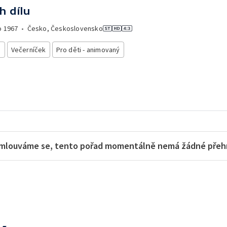
h dílu
o
1967
•
Česko, Československo
i
Večerníček
Pro děti - animovaný
mlouváme se, tento pořad momentálně nemá žádné přehra