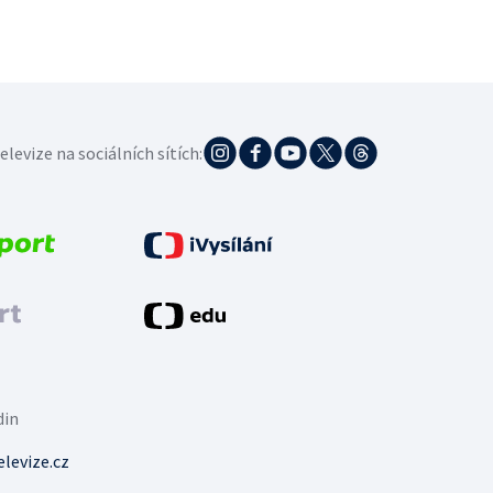
elevize na sociálních sítích:
din
levize.cz