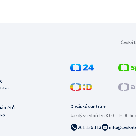
Česká t
no
trava
Divácké centrum
námětů
azy
každý všední den:
8:00—16:00 ho
261 136 113
info@ceskate