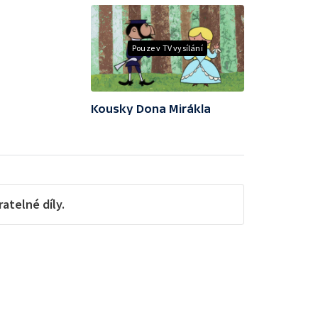
Pouze v TV vysílání
Kousky Dona Mirákla
telné díly.