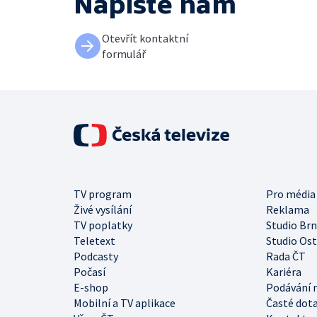
Napište nám
Otevřít kontaktní
formulář
TV program
Pro média
Živé vysílání
Reklama
TV poplatky
Studio Br
Teletext
Studio Os
Podcasty
Rada ČT
Počasí
Kariéra
E-shop
Podávání 
Mobilní a TV aplikace
Časté dot