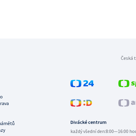
Česká t
no
trava
Divácké centrum
námětů
azy
každý všední den:
8:00—16:00 ho