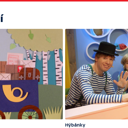
í
Hýbánky