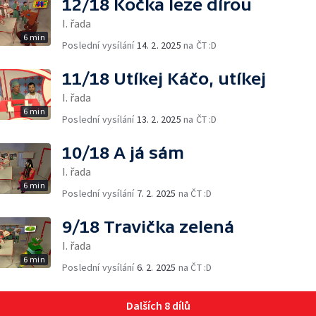
12/18 Kočka leze dírou
I. řada
6 min
Poslední vysílání
14. 2. 2025
na ČT :D
11/18 Utíkej Káčo, utíkej
I. řada
6 min
Poslední vysílání
13. 2. 2025
na ČT :D
10/18 A já sám
I. řada
6 min
Poslední vysílání
7. 2. 2025
na ČT :D
9/18 Travička zelená
I. řada
6 min
Poslední vysílání
6. 2. 2025
na ČT :D
Dalších 8 dílů