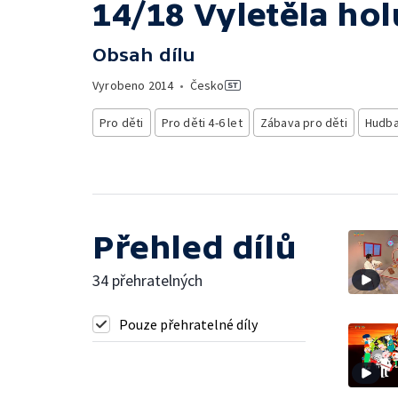
14/18 Vyletěla ho
Obsah dílu
Vyrobeno
2014
•
Česko
Pro děti
Pro děti 4-6 let
Zábava pro děti
Hudba
Přehled dílů
34 přehratelných
Pouze přehratelné díly