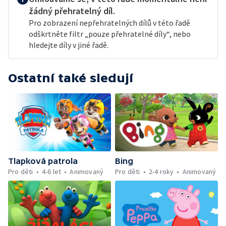
žádný přehratelný díl.
Pro zobrazení nepřehratelných dílů v této řadě
odškrtněte filtr „pouze přehratelné díly“, nebo
hledejte díly v jiné řadě.
Ostatní také sledují
Tlapková patrola
Bing
Pro děti
4-6 let
Animovaný
Pro děti
2-4 roky
Animovaný