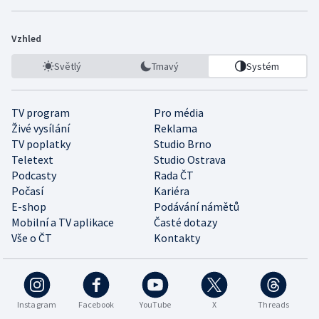
Vzhled
Světlý
Tmavý
Systém
TV program
Pro média
Živé vysílání
Reklama
TV poplatky
Studio Brno
Teletext
Studio Ostrava
Podcasty
Rada ČT
Počasí
Kariéra
E-shop
Podávání námětů
Mobilní a TV aplikace
Časté dotazy
Vše o ČT
Kontakty
Instagram
Facebook
YouTube
X
Threads