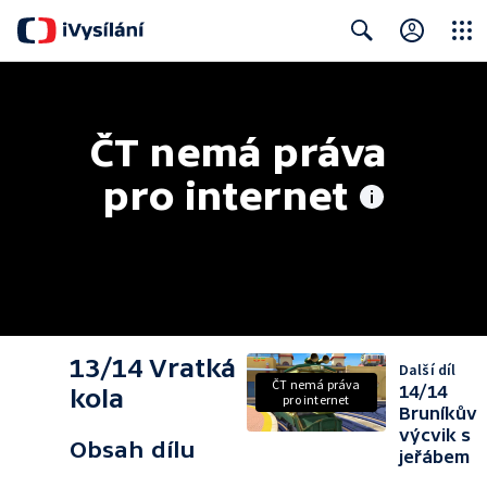
Close
Search
ČT nemá práva 
pro internet
13/14 Vratká
Další díl
ČT nemá práva
14/14
kola
pro internet
Bruníkův
výcvik s
Obsah dílu
jeřábem