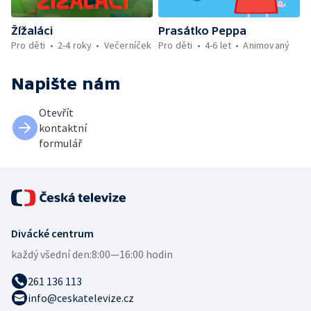
Žížaláci
Prasátko Peppa
Pro děti
2-4 roky
Večerníček
Pro děti
4-6 let
Animovaný
Napište nám
Otevřít
kontaktní
formulář
Divácké centrum
každý všední den:
8:00—16:00 hodin
261 136 113
info@ceskatelevize.cz