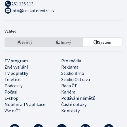
261 136 113
info@ceskatelevize.cz
Vzhled
Světlý
Tmavý
Systém
TV program
Pro média
Živé vysílání
Reklama
TV poplatky
Studio Brno
Teletext
Studio Ostrava
Podcasty
Rada ČT
Počasí
Kariéra
E-shop
Podávání námětů
Mobilní a TV aplikace
Časté dotazy
Vše o ČT
Kontakty