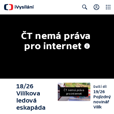
Close
Search
ČT nemá práva 
pro internet
18/26
Další díl
ČT nemá práva
19/26
Vilíkova
pro internet
Pojízdný
ledová
novinář
eskapáda
Vilík