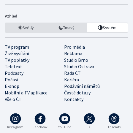
Vzhled
Světlý
Tmavý
Systém
TV program
Pro média
Živé vysílání
Reklama
TV poplatky
Studio Brno
Teletext
Studio Ostrava
Podcasty
Rada ČT
Počasí
Kariéra
E-shop
Podávání námětů
Mobilní a TV aplikace
Časté dotazy
Vše o ČT
Kontakty
Instagram
Facebook
YouTube
X
Threads