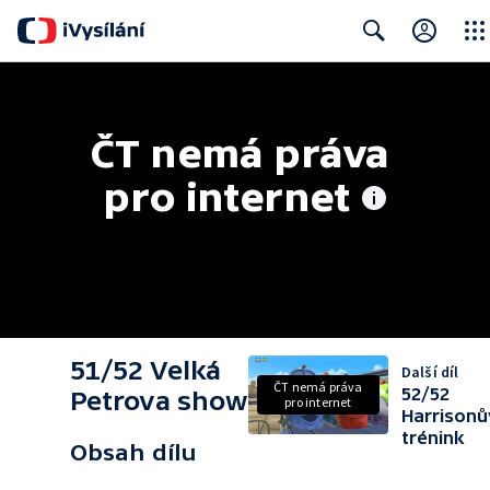
Close
Search
ČT nemá práva 
pro internet
51/52 Velká
Další díl
ČT nemá práva
52/52
Petrova show
pro internet
Harrisonů
trénink
Obsah dílu