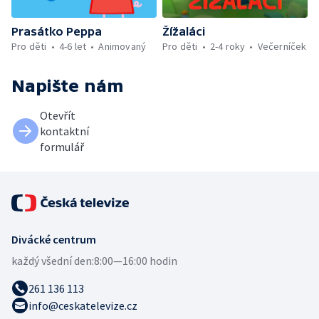
Prasátko Peppa
Žížaláci
Pro děti
4-6 let
Animovaný
Pro děti
2-4 roky
Večerníček
Napište nám
Otevřít
kontaktní
formulář
Divácké centrum
každý všední den:
8:00—16:00 hodin
261 136 113
info@ceskatelevize.cz