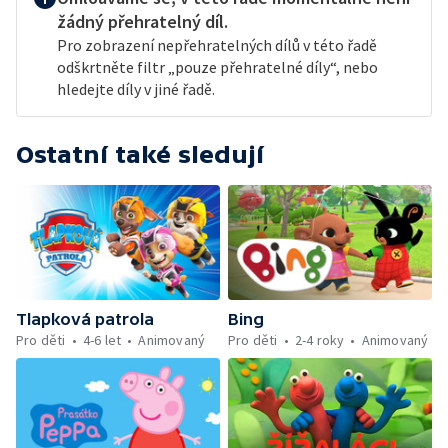
žádný přehratelný díl.
Pro zobrazení nepřehratelných dílů v této řadě
odškrtněte filtr „pouze přehratelné díly“, nebo
hledejte díly v jiné řadě.
Ostatní také sledují
Tlapková patrola
Bing
Pro děti
4-6 let
Animovaný
Pro děti
2-4 roky
Animovaný