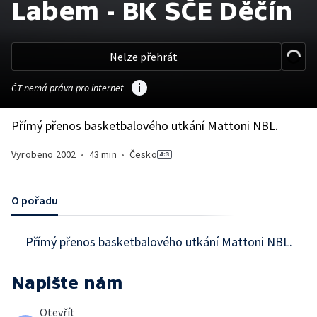
Labem - BK SČE Děčín
Nelze přehrát
ČT nemá práva pro internet
Přímý přenos basketbalového utkání Mattoni NBL.
Vyrobeno
2002
•
43 min
•
Česko
O pořadu
Přímý přenos basketbalového utkání Mattoni NBL.
Napište nám
Otevřít