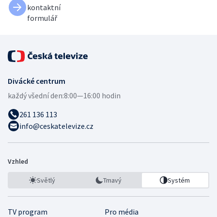
kontaktní
formulář
Divácké centrum
každý všední den:
8:00—16:00 hodin
261 136 113
info@ceskatelevize.cz
Vzhled
Světlý
Tmavý
Systém
TV program
Pro média