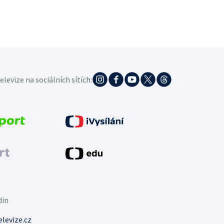
elevize na sociálních sítích:
din
levize.cz