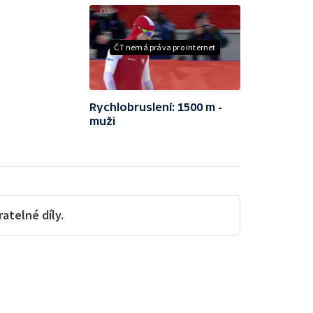
ČT nemá práva pro internet
Rychlobruslení: 1500 m -
muži
telné díly.