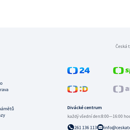
Česká t
no
trava
Divácké centrum
námětů
azy
každý všední den:
8:00—16:00 ho
261 136 113
info@ceskate