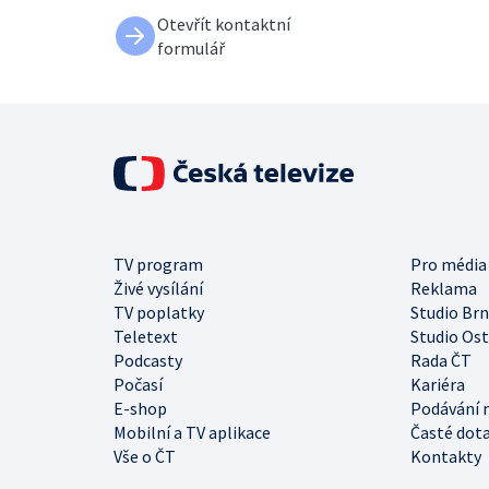
Otevřít kontaktní
formulář
TV program
Pro média
Živé vysílání
Reklama
TV poplatky
Studio Br
Teletext
Studio Os
Podcasty
Rada ČT
Počasí
Kariéra
E-shop
Podávání 
Mobilní a TV aplikace
Časté dot
Vše o ČT
Kontakty