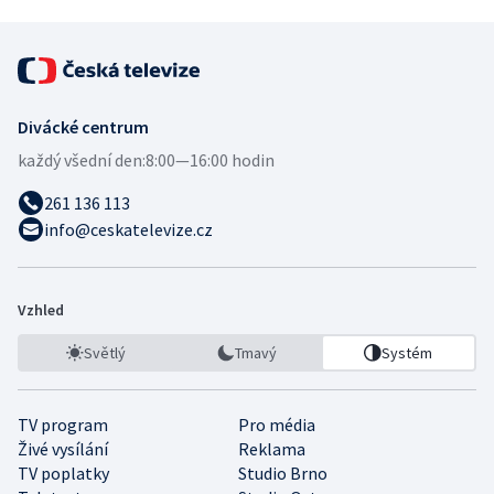
Divácké centrum
každý všední den:
8:00—16:00 hodin
261 136 113
info@ceskatelevize.cz
Vzhled
Světlý
Tmavý
Systém
TV program
Pro média
Živé vysílání
Reklama
TV poplatky
Studio Brno