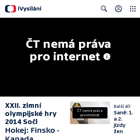
Close
Search
ČT nemá práva 
pro internet
XXII. zimní
Další díl
ČT nemá práva
olympijské hry
Saně: 1.
pro internet
a 2.
2014 Soči
jízdy
Hokej: Finsko -
žen
Kanada