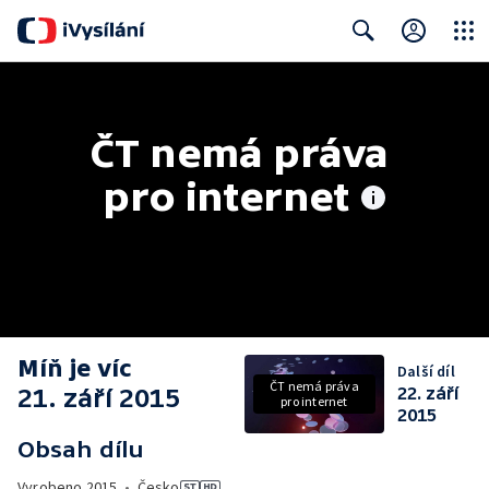
Close
Search
ČT nemá práva 
pro internet
Míň je víc
Další díl
ČT nemá práva
21. září 2015
22. září
pro internet
2015
Obsah dílu
Vyrobeno
2015
•
Česko