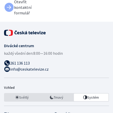
Otevřít
kontaktní
formulář
Divácké centrum
každý všední den:
8:00—16:00 hodin
261 136 113
info@ceskatelevize.cz
Vzhled
Světlý
Tmavý
Systém