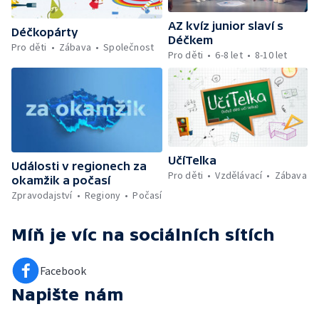
AZ kvíz junior slaví s
Déčkopárty
Déčkem
Pro děti
Zábava
Společnost
Pro děti
6-8 let
8-10 let
UčíTelka
Události v regionech za
Pro děti
Vzdělávací
Zábava
okamžik a počasí
Zpravodajství
Regiony
Počasí
Míň je víc
na sociálních sítích
Facebook
Napište nám