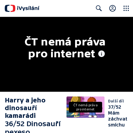
Close
Search
ČT nemá práva 
pro internet
Harry a jeho
Další díl
ČT nemá práva
dinosauří
37/52
pro internet
Mám
kamarádi
záchvat
36/52 Dinosauří
smíchu
pexeso