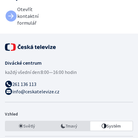
Otevřít
kontaktní
formulář
Divácké centrum
každý všední den:
8:00—16:00 hodin
261 136 113
info@ceskatelevize.cz
Vzhled
Světlý
Tmavý
Systém