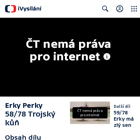
Close
Search
ČT nemá práva 
pro internet
Erky Perky
Další díl
ČT nemá práva
58/78 Trojský
59/78
pro internet
Erky má
kůň
zlý sen
Obsah dílu