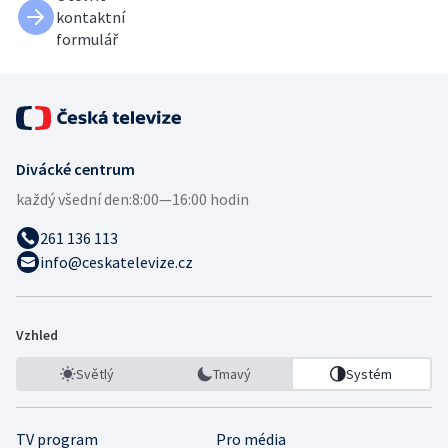
kontaktní
formulář
Divácké centrum
každý všední den:
8:00—16:00 hodin
261 136 113
info@ceskatelevize.cz
Vzhled
Světlý
Tmavý
Systém
TV program
Pro média