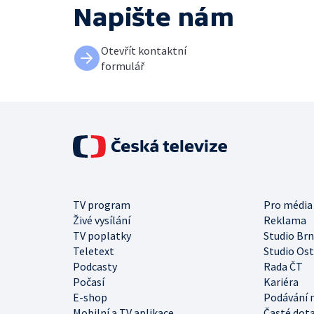
Napište nám
Otevřít kontaktní
formulář
TV program
Pro média
Živé vysílání
Reklama
TV poplatky
Studio Br
Teletext
Studio Os
Podcasty
Rada ČT
Počasí
Kariéra
E-shop
Podávání 
Mobilní a TV aplikace
Časté dot