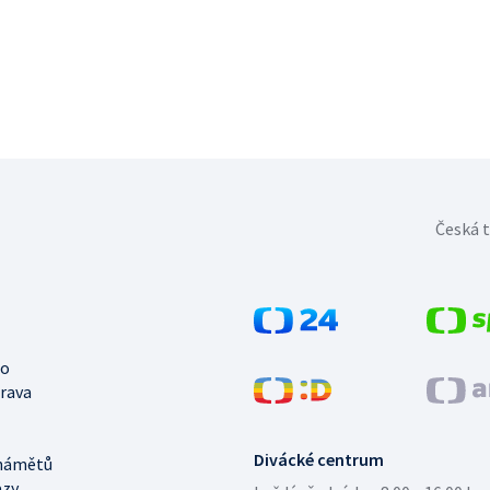
Česká t
no
trava
Divácké centrum
námětů
azy