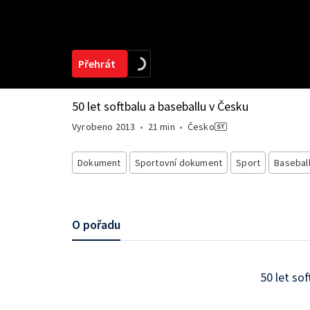
Přehrát
50 let softbalu a baseballu v Česku
Vyrobeno
2013
•
21 min
•
Česko
Dokument
Sportovní dokument
Sport
Baseball
O pořadu
50 let so