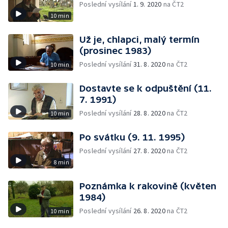
Poslední vysílání
1. 9. 2020
na ČT2
10 min
Už je, chlapci, malý termín
(prosinec 1983)
Poslední vysílání
31. 8. 2020
na ČT2
10 min
Dostavte se k odpuštění (11.
7. 1991)
Poslední vysílání
28. 8. 2020
na ČT2
10 min
Po svátku (9. 11. 1995)
Poslední vysílání
27. 8. 2020
na ČT2
8 min
Poznámka k rakovině (květen
1984)
Poslední vysílání
26. 8. 2020
na ČT2
10 min