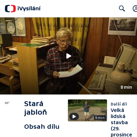
Search
8 min
Stará
Další díl
Velká
jabloň
lidská
9 min
stavba
Obsah dílu
(29.
prosince