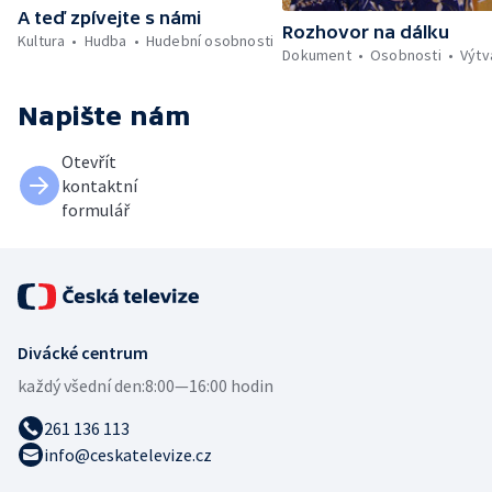
A teď zpívejte s námi
Rozhovor na dálku
Kultura
Hudba
Hudební osobnosti
Dokument
Osobnosti
Výtv
Napište nám
Otevřít
kontaktní
formulář
Divácké centrum
každý všední den:
8:00—16:00 hodin
261 136 113
info@ceskatelevize.cz