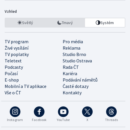
Vzhled
Světlý
Tmavý
Systém
TV program
Pro média
Živé vysílání
Reklama
TV poplatky
Studio Brno
Teletext
Studio Ostrava
Podcasty
Rada ČT
Počasí
Kariéra
E-shop
Podávání námětů
Mobilní a TV aplikace
Časté dotazy
Vše o ČT
Kontakty
Instagram
Facebook
YouTube
X
Threads