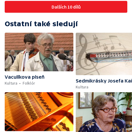
Dalších 10 dílů
Ostatní také sledují
Vaculíkova píseň
Sedmikrásky Josefa Ka
Kultura
Folklór
Kultura