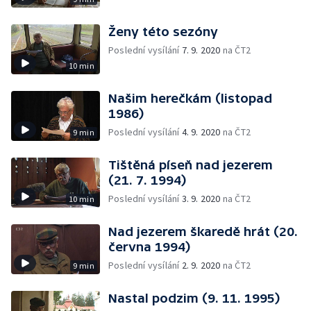
Ženy této sezóny
Poslední vysílání
7. 9. 2020
na ČT2
10 min
Našim herečkám (listopad
1986)
Poslední vysílání
4. 9. 2020
na ČT2
9 min
Tištěná píseň nad jezerem
(21. 7. 1994)
Poslední vysílání
3. 9. 2020
na ČT2
10 min
Nad jezerem škaredě hrát (20.
června 1994)
Poslední vysílání
2. 9. 2020
na ČT2
9 min
Nastal podzim (9. 11. 1995)