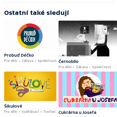
Ostatní také sledují
Probuď Déčko
Pro děti
Zábava
Společnost
Černobílo
Pro děti
Zábava
Společnost
Šikulové
Pro děti
Vzdělávací
Tvoření
Cukrárna u Josefa