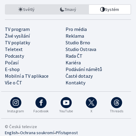
Světlý
Tmavý
Systém
TV program
Pro média
Živé vysílání
Reklama
TV poplatky
Studio Brno
Teletext
Studio Ostrava
Podcasty
Rada ČT
Počasí
Kariéra
E-shop
Podávání námětů
Mobilní a TV aplikace
Časté dotazy
Vše o ČT
Kontakty
Instagram
Facebook
YouTube
X
Threads
© Česká televize
•
•
English
Ochrana soukromí
Přístupnost