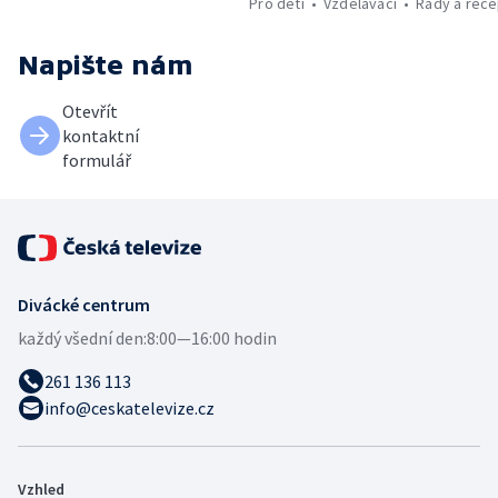
Pro děti
Vzdělávací
Rady a rece
Napište nám
Otevřít
kontaktní
formulář
Divácké centrum
každý všední den:
8:00—16:00 hodin
261 136 113
info@ceskatelevize.cz
Vzhled