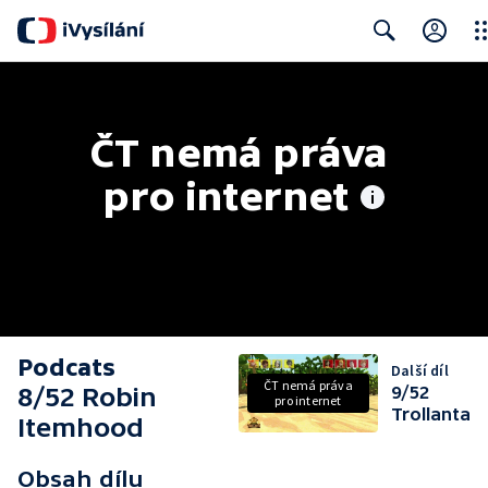
Clo
Search
ČT nemá práva 
pro internet
Podcats
Další díl
ČT nemá práva
8/52 Robin
9/52
pro internet
Trollanta
Itemhood
Obsah dílu