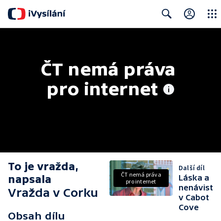
Close
Search
ČT nemá práva 
pro internet
To je vražda,
Další díl
ČT nemá práva
napsala
Láska a
pro internet
nenávist
Vražda v Corku
v Cabot
Cove
Obsah dílu