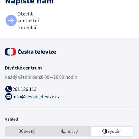
Napište nám
Otevřít
kontaktní
formulář
Divácké centrum
každý všední den:
8:00—16:00 hodin
261 136 113
info@ceskatelevize.cz
Vzhled
Světlý
Tmavý
Systém