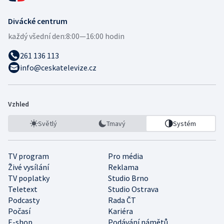
Divácké centrum
každý všední den:
8:00—16:00 hodin
261 136 113
info@ceskatelevize.cz
Vzhled
Světlý
Tmavý
Systém
TV program
Pro média
Živé vysílání
Reklama
TV poplatky
Studio Brno
Teletext
Studio Ostrava
Podcasty
Rada ČT
Počasí
Kariéra
E-shop
Podávání námětů