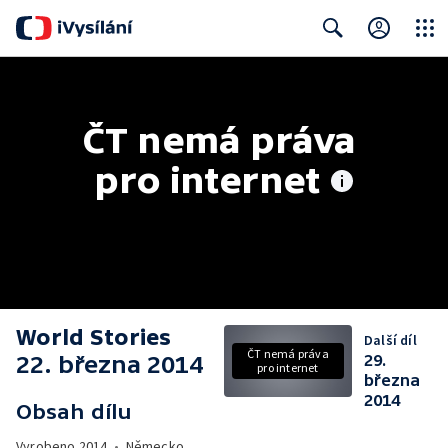
Close
Search
ČT nemá práva 
pro internet
World Stories
Další díl
ČT nemá práva
22. března 2014
29.
pro internet
března
2014
Obsah dílu
Vyrobeno
2014
•
Německo