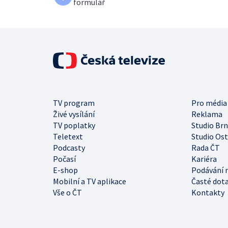
formulář
TV program
Pro média
Živé vysílání
Reklama
TV poplatky
Studio Br
Teletext
Studio Os
Podcasty
Rada ČT
Počasí
Kariéra
E-shop
Podávání 
Mobilní a TV aplikace
Časté dot
Vše o ČT
Kontakty