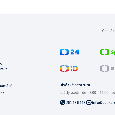
Česká t
no
trava
Divácké centrum
námětů
azy
každý všední den:
8:00—16:00 ho
261 136 113
info@ceskate