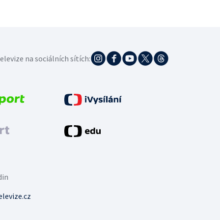
elevize na sociálních sítích:
din
levize.cz