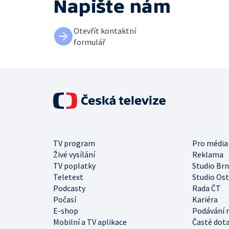
Napište nám
Otevřít kontaktní
formulář
TV program
Pro média
Živé vysílání
Reklama
TV poplatky
Studio Br
Teletext
Studio Os
Podcasty
Rada ČT
Počasí
Kariéra
E-shop
Podávání 
Mobilní a TV aplikace
Časté dot