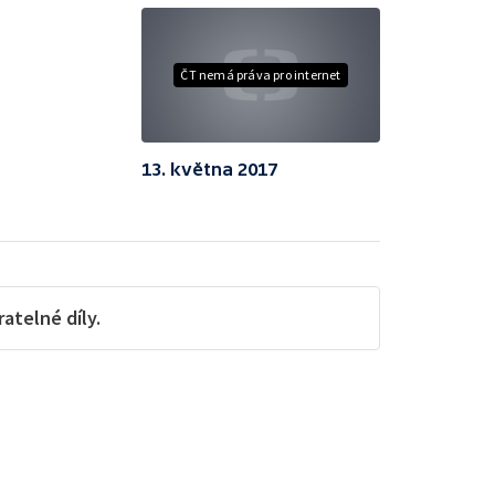
ČT nemá práva pro internet
13. května 2017
telné díly.