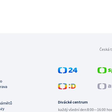
Česká t
no
trava
Divácké centrum
námětů
azy
každý všední den:
8:00—16:00 ho