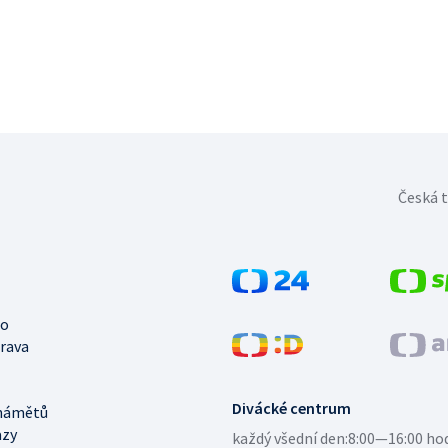
Česká t
no
trava
Divácké centrum
námětů
azy
každý všední den:
8:00—16:00 ho