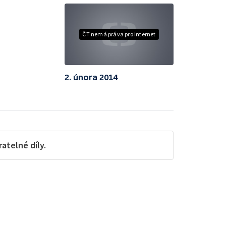
ČT nemá práva pro internet
2. února 2014
telné díly.