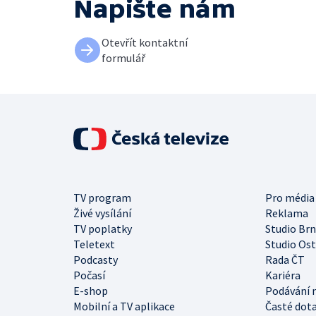
Napište nám
Otevřít kontaktní
formulář
TV program
Pro média
Živé vysílání
Reklama
TV poplatky
Studio Br
Teletext
Studio Os
Podcasty
Rada ČT
Počasí
Kariéra
E-shop
Podávání 
Mobilní a TV aplikace
Časté dot