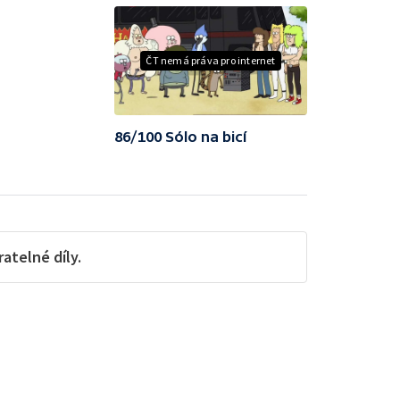
ČT nemá práva pro internet
86/100 Sólo na bicí
telné díly.