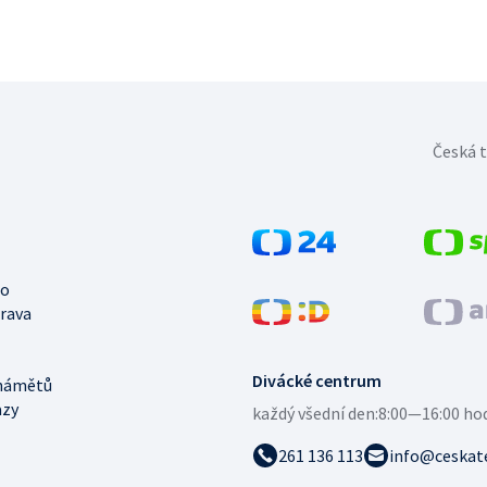
Česká t
no
trava
Divácké centrum
námětů
azy
každý všední den:
8:00—16:00 ho
261 136 113
info@ceskate