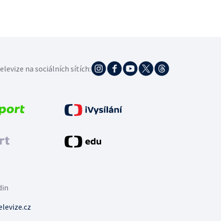
elevize na sociálních sítích:
din
levize.cz