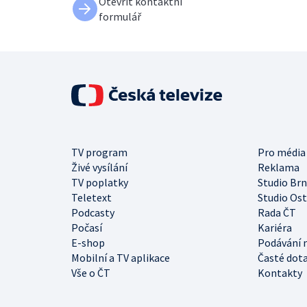
Otevřít kontaktní
formulář
TV program
Pro média
Živé vysílání
Reklama
TV poplatky
Studio Br
Teletext
Studio Os
Podcasty
Rada ČT
Počasí
Kariéra
E-shop
Podávání 
Mobilní a TV aplikace
Časté dot
Vše o ČT
Kontakty