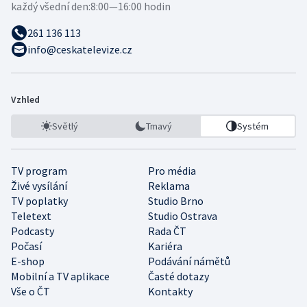
každý všední den:
8:00—16:00 hodin
261 136 113
info@ceskatelevize.cz
Vzhled
Světlý
Tmavý
Systém
TV program
Pro média
Živé vysílání
Reklama
TV poplatky
Studio Brno
Teletext
Studio Ostrava
Podcasty
Rada ČT
Počasí
Kariéra
E-shop
Podávání námětů
Mobilní a TV aplikace
Časté dotazy
Vše o ČT
Kontakty