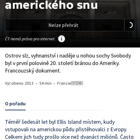
amerického snu
Nelze přehrát
ČT nemá práva pro internet
Ostrov slz, vyhnanství i naděje u nohou sochy Svobody
byl v první polovině 20. století bránou do Ameriky.
Francouzský dokument.
Vyrobeno
2013
•
54 min
•
Francie
O pořadu
Téměř šedesát let byl Ellis Island místem, kudy
vstupovali na americkou půdu přistěhovalci z Evropy.
Celkem jich tudy prošlo více než dvanáct miliónů. Často