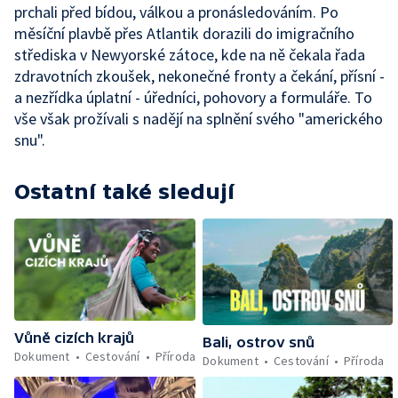
prchali před bídou, válkou a pronásledováním. Po
měsíční plavbě přes Atlantik dorazili do imigračního
střediska v Newyorské zátoce, kde na ně čekala řada
zdravotních zkoušek, nekonečné fronty a čekání, přísní -
a nezřídka úplatní - úředníci, pohovory a formuláře. To
vše však prožívali s nadějí na splnění svého "amerického
snu".
Ostatní také sledují
Vůně cizích krajů
Bali, ostrov snů
Dokument
Cestování
Příroda
Dokument
Cestování
Příroda