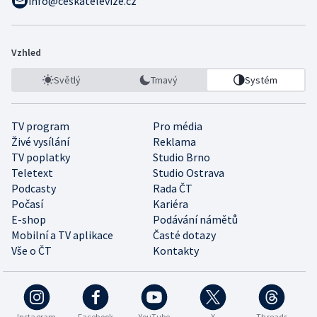
info@ceskatelevize.cz
Vzhled
Světlý
Tmavý
Systém
TV program
Pro média
Živé vysílání
Reklama
TV poplatky
Studio Brno
Teletext
Studio Ostrava
Podcasty
Rada ČT
Počasí
Kariéra
E-shop
Podávání námětů
Mobilní a TV aplikace
Časté dotazy
Vše o ČT
Kontakty
Instagram
Facebook
YouTube
X
Threads