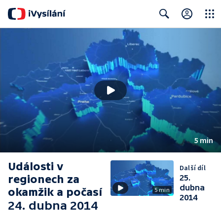
Close
Search
5 min
Události v
Další díl
regionech za
25.
dubna
okamžik a počasí
5 min
2014
24. dubna 2014