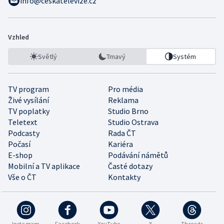
info@ceskatelevize.cz
Vzhled
Světlý
Tmavý
Systém
TV program
Pro média
Živé vysílání
Reklama
TV poplatky
Studio Brno
Teletext
Studio Ostrava
Podcasty
Rada ČT
Počasí
Kariéra
E-shop
Podávání námětů
Mobilní a TV aplikace
Časté dotazy
Vše o ČT
Kontakty
Instagram
Facebook
YouTube
X
Threads