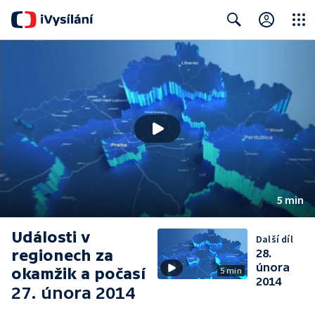
Close
Search
5 min
Události v
Další díl
regionech za
28.
února
okamžik a počasí
5 min
2014
27. února 2014