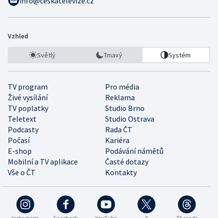
info@ceskatelevize.cz
Vzhled
Světlý
Tmavý
Systém
TV program
Pro média
Živé vysílání
Reklama
TV poplatky
Studio Brno
Teletext
Studio Ostrava
Podcasty
Rada ČT
Počasí
Kariéra
E-shop
Podávání námětů
Mobilní a TV aplikace
Časté dotazy
Vše o ČT
Kontakty
Instagram
Facebook
YouTube
X
Threads