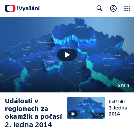
Close
Search
5 min
Události v
Další díl
regionech za
3. ledna
2014
okamžik a počasí
5 min
2. ledna 2014