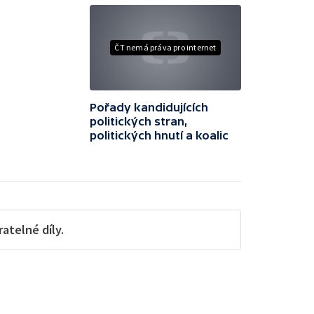
ČT nemá práva pro internet
Pořady kandidujících
politických stran,
politických hnutí a koalic
telné díly.