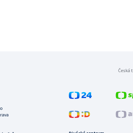
Česká t
no
trava
Divácké centrum