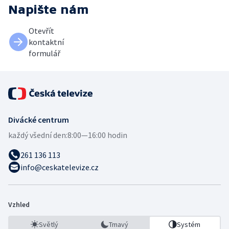
Napište nám
Otevřít
kontaktní
formulář
Divácké centrum
každý všední den:
8:00—16:00 hodin
261 136 113
info@ceskatelevize.cz
Vzhled
Světlý
Tmavý
Systém