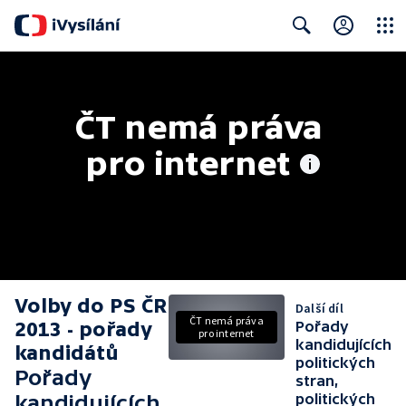
Close
Search
ČT nemá práva 
pro internet
Volby do PS ČR
Další díl
ČT nemá práva
2013 - pořady
Pořady
pro internet
kandidujících
kandidátů
politických
Pořady
stran,
kandidujících
politických