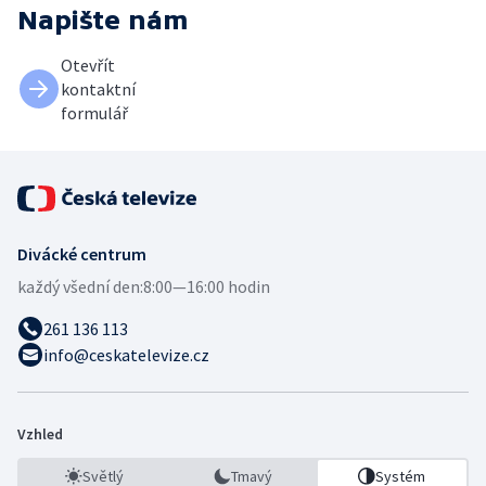
Napište nám
Otevřít
kontaktní
formulář
Divácké centrum
každý všední den:
8:00—16:00 hodin
261 136 113
info@ceskatelevize.cz
Vzhled
Světlý
Tmavý
Systém