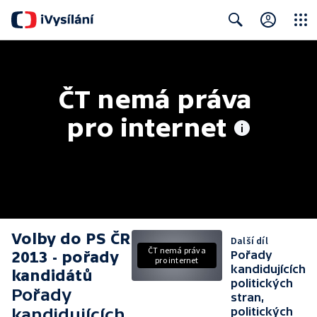
Close
Search
ČT nemá práva 
pro internet
Volby do PS ČR
Další díl
ČT nemá práva
2013 - pořady
Pořady
pro internet
kandidujících
kandidátů
politických
Pořady
stran,
kandidujících
politických