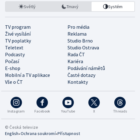
Světlý
Tmavý
Systém
TV program
Pro média
Živé vysílání
Reklama
TV poplatky
Studio Brno
Teletext
Studio Ostrava
Podcasty
Rada ČT
Počasí
Kariéra
E-shop
Podávání námětů
Mobilní a TV aplikace
Časté dotazy
Vše o ČT
Kontakty
Instagram
Facebook
YouTube
X
Threads
© Česká televize
•
•
English
Ochrana soukromí
Přístupnost