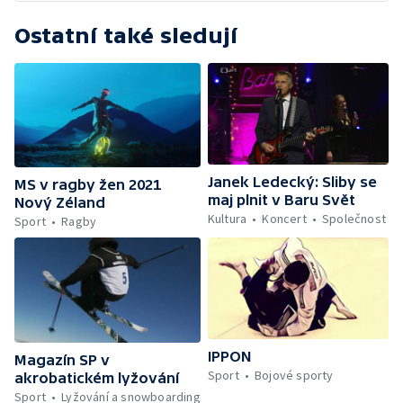
Ostatní také sledují
Janek Ledecký: Sliby se
MS v ragby žen 2021
maj plnit v Baru Svět
Nový Zéland
Kultura
Koncert
Společnost
Sport
Ragby
IPPON
Magazín SP v
Sport
Bojové sporty
akrobatickém lyžování
Sport
Lyžování a snowboarding