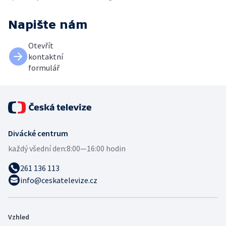
Napište nám
Otevřít
kontaktní
formulář
Divácké centrum
každý všední den:
8:00—16:00 hodin
261 136 113
info@ceskatelevize.cz
Vzhled