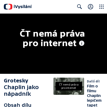
Close
Search
ČT nemá práva 
pro internet
Grotesky
Další díl
ČT nemá práva
Chaplin jako
Film o
pro internet
filmu
nápadník
Chaplin
lepičem
Obsah dílu
tapet