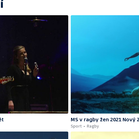
í
ět
MS v ragby žen 2021 Nový 
Sport
Ragby