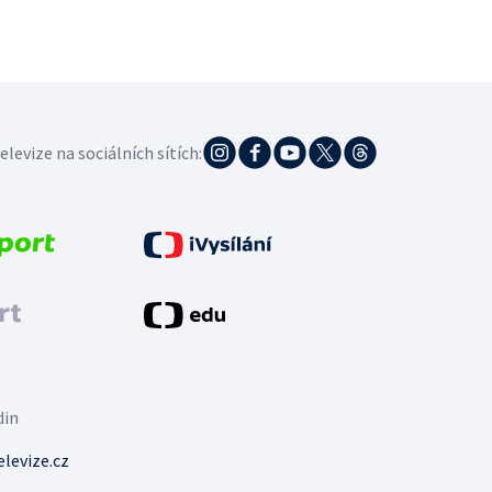
elevize na sociálních sítích:
din
levize.cz