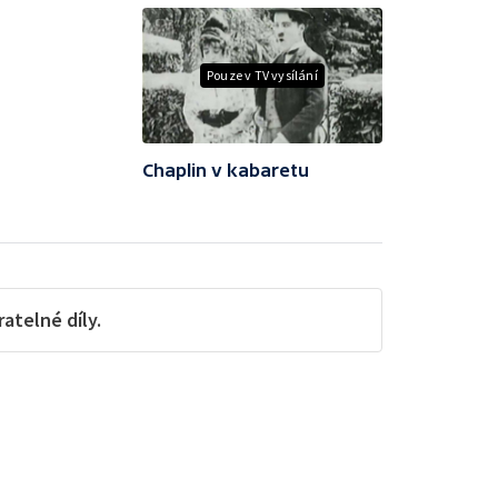
Pouze v TV vysílání
Chaplin v kabaretu
telné díly.