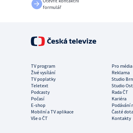
Otevřít kontaktní
formulář
TV program
Pro média
Živé vysílání
Reklama
TV poplatky
Studio Br
Teletext
Studio Os
Podcasty
Rada ČT
Počasí
Kariéra
E-shop
Podávání 
Mobilní a TV aplikace
Časté dot
Vše o ČT
Kontakty