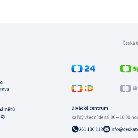
Česká t
no
trava
Divácké centrum
námětů
azy
každý všední den:
8:00—16:00 ho
261 136 113
info@ceskate