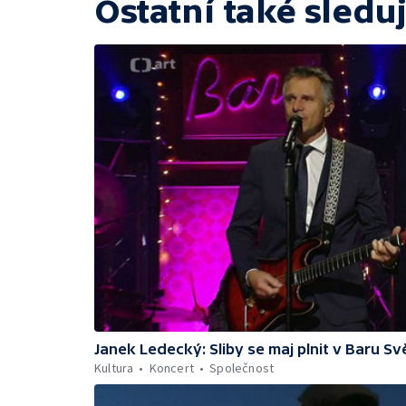
Ostatní také sleduj
Janek Ledecký: Sliby se maj plnit v Baru Sv
Kultura
Koncert
Společnost